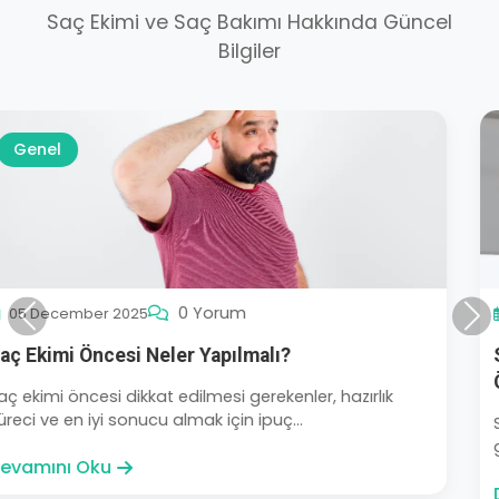
Saç Ekimi ve Saç Bakımı Hakkında Güncel
Bilgiler
Genel
0 Yorum
02 December 2025
Önceki
Son
Saç Dökülmesini Önleyen En Etkili Yaşam Tarzı
Önerileri
Sağlıklı saçlar için beslenme, uyku, stres yönetimi ve
günlük alışkanlıklarla saç dökü...
Devamını Oku