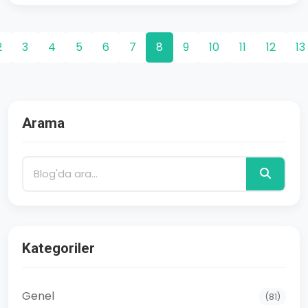
2
3
4
5
6
7
8
9
10
11
12
13
Arama
Kategoriler
Genel
(81)