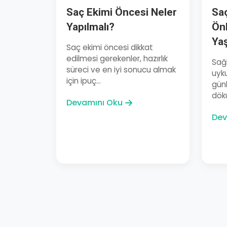
Saç Ekimi Öncesi Neler
Sa
Yapılmalı?
Önl
Yaş
Saç ekimi öncesi dikkat
edilmesi gerekenler, hazırlık
Sağl
süreci ve en iyi sonucu almak
uyku
için ipuç...
günl
dökü
Devamını Oku
Dev