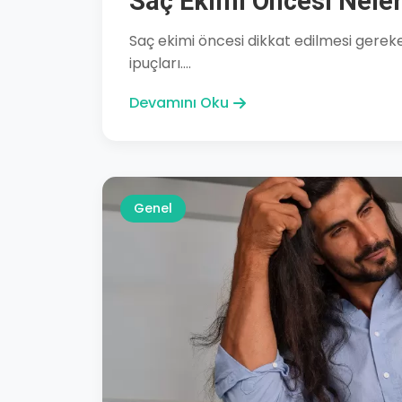
Saç Ekimi Öncesi Neler
Saç ekimi öncesi dikkat edilmesi gereken
ipuçları....
Devamını Oku
Genel