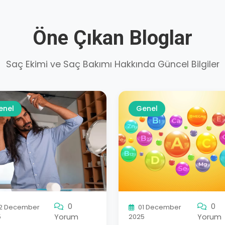
Öne Çıkan Bloglar
Saç Ekimi ve Saç Bakımı Hakkında Güncel Bilgiler
enel
Genel
0
0
2 December
01 December
Yorum
Yorum
5
2025