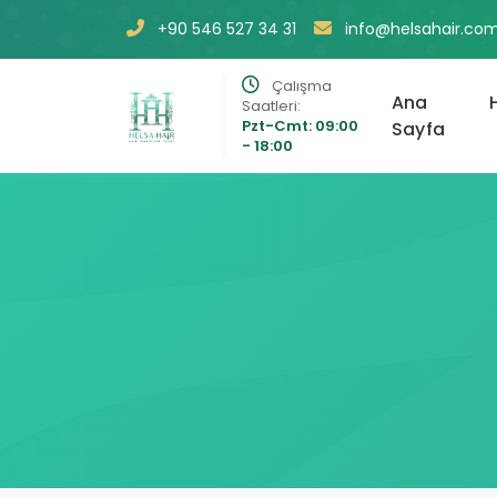
+90 546 527 34 31
info@helsahair.co
Çalışma
Ana
Saatleri:
Pzt-Cmt: 09:00
Sayfa
- 18:00