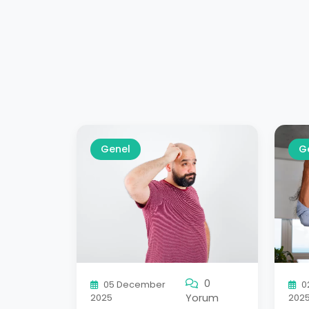
Genel
G
0
05 December
0
Yorum
2025
202